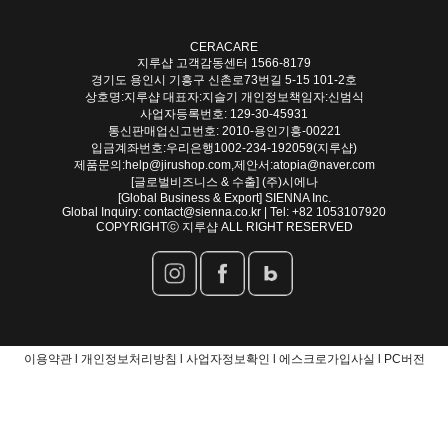
CERACARE
지루샵 고객감동센터
1566-8179
경기도 용인시 기흥구 신촌로73번길 5-15 101-2호
상호명:지루샵 대표자:지슬기 개인정보책임자:신범식
사업자등록번호: 129-30-45931
통신판매업신고번호: 2010-용인기흥-00221
입금계좌번호:우리은행1002-234-192059(지루샵)
제품문의:help@jirushop.com,제안서:atopia@naver.com
[글로벌비즈니스 & 수출] (주)시에나
[Global Business & Export] SIENNA Inc.
Global Inquiry: contact@sienna.co.kr | Tel: +82 1053107920
COPYRIGHTⓒ 지루샵 ALL RIGHT RESERVED
이용약관 l
개인정보처리방침 l
사업자정보확인 l
에스크로가입사실 l
PC버전