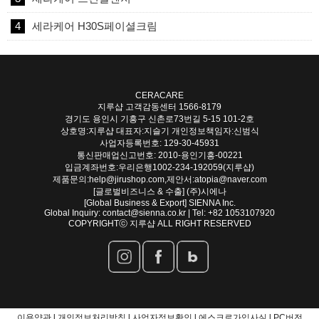
4
세라케어 H30S페이셜크림
CERACARE
지루샵 고객감동센터
1566-8179
경기도 용인시 기흥구 신촌로73번길 5-15 101-2호
상호명:지루샵 대표자:지슬기 개인정보책임자:신범식
사업자등록번호: 129-30-45931
통신판매업신고번호: 2010-용인기흥-00221
입금계좌번호:우리은행1002-234-192059(지루샵)
제품문의:help@jirushop.com,제안서:atopia@naver.com
[글로벌비즈니스 & 수출] (주)시에나
[Global Business & Export] SIENNA Inc.
Global Inquiry: contact@sienna.co.kr | Tel: +82 1053107920
COPYRIGHTⓒ 지루샵 ALL RIGHT RESERVED
이용약관 l
개인정보처리방침 l
사업자정보확인 l
에스크로가입사실 l
PC버전