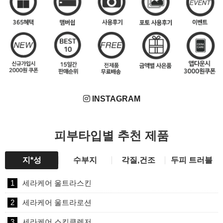
INSTAGRAM
피부타입별 추천 제품
지*성
수부지
각질,건조
두피 트러블
1
세라케어 울트라스킨
2
세라케어 울트라로션
3
세라케어 스킨클렌저