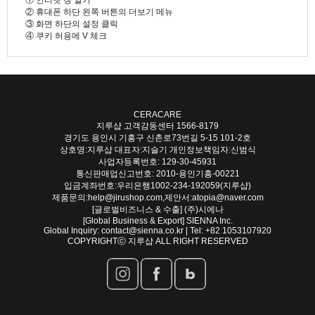
① 인터넷 창 열기
② 휴대폰 하단 왼쪽 버튼의 더보기 메뉴
③ 화면 하단의 설정 클릭
④ 쿠키 허용에 V 체크
CERACARE
지루샵 고객감동센터
1566-8179
경기도 용인시 기흥구 신촌로73번길 5-15 101-2호
상호명:지루샵 대표자:지슬기 개인정보책임자:신범식
사업자등록번호: 129-30-45931
통신판매업신고번호: 2010-용인기흥-00221
입금계좌번호:우리은행1002-234-192059(지루샵)
제품문의:help@jirushop.com,제안서:atopia@naver.com
[글로벌비즈니스 & 수출] (주)시에나
[Global Business & Export] SIENNA Inc.
Global Inquiry: contact@sienna.co.kr | Tel: +82 1053107920
COPYRIGHTⓒ 지루샵 ALL RIGHT RESERVED