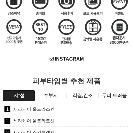
INSTAGRAM
피부타입별 추천 제품
지*성
수부지
각질,건조
두피 트러블
1
세라케어 울트라스킨
2
세라케어 울트라로션
3
세라케어 스킨클렌저