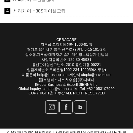
4
세라케어 H30S페이셜크림
CERACARE
지루샵 고객감동센터
1566-8179
경기도 용인시 기흥구 신촌로73번길 5-15 101-2호
상호명:지루샵 대표자:지슬기 개인정보책임자:신범식
사업자등록번호: 129-30-45931
통신판매업신고번호: 2010-용인기흥-00221
입금계좌번호:우리은행1002-234-192059(지루샵)
제품문의:help@jirushop.com,제안서:atopia@naver.com
[글로벌비즈니스 & 수출] (주)시에나
[Global Business & Export] SIENNA Inc.
Global Inquiry: contact@sienna.co.kr | Tel: +82 1053107920
COPYRIGHTⓒ 지루샵 ALL RIGHT RESERVED
이용약관 l
개인정보처리방침 l
사업자정보확인 l
에스크로가입사실 l
PC버전