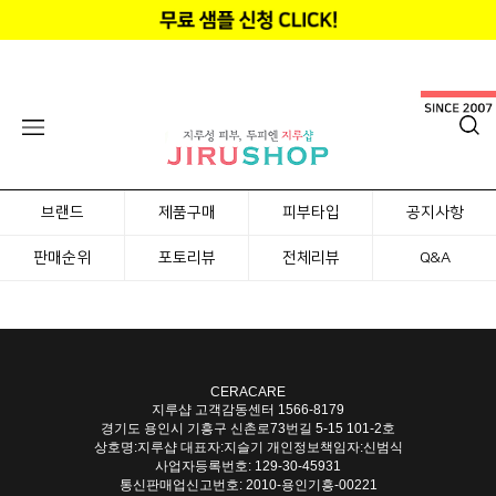
브랜드
제품구매
피부타입
공지사항
판매순위
포토리뷰
전체리뷰
Q&A
CERACARE
지루샵 고객감동센터
1566-8179
경기도 용인시 기흥구 신촌로73번길 5-15 101-2호
상호명:지루샵 대표자:지슬기 개인정보책임자:신범식
사업자등록번호: 129-30-45931
통신판매업신고번호: 2010-용인기흥-00221