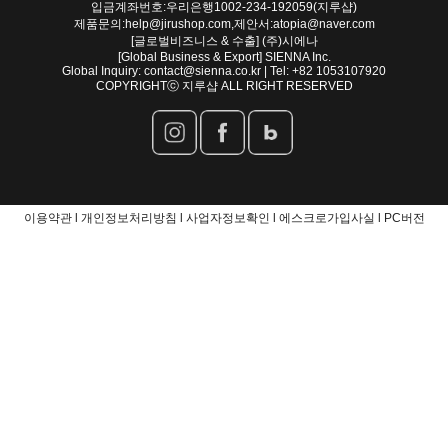
입금계좌번호:우리은행1002-234-192059(지루샵)
제품문의:help@jirushop.com,제안서:atopia@naver.com
[글로벌비즈니스 & 수출] (주)시에나
[Global Business & Export] SIENNA Inc.
Global Inquiry: contact@sienna.co.kr | Tel: +82 1053107920
COPYRIGHTⓒ 지루샵 ALL RIGHT RESERVED
이용약관 l
개인정보처리방침 l
사업자정보확인 l
에스크로가입사실 l
PC버전